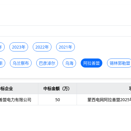
年
2023年
2022年
2021年
斯
乌兰察布
巴彦淖尔
乌海
阿拉善盟
锡林郭勒盟
中标企业
中标金额（万）
善盟电力有限公司
50
蒙西电网阿拉善盟202