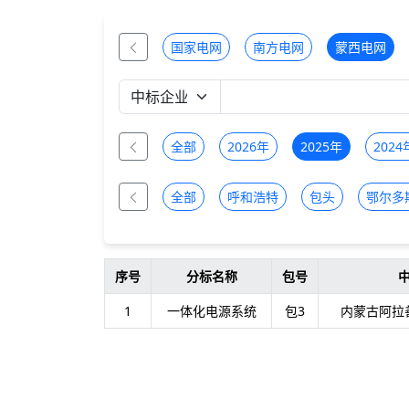
国家电网
南方电网
蒙西电网
全部
2026年
2025年
2024
全部
呼和浩特
包头
鄂尔多
序号
分标名称
包号
1
一体化电源系统
包3
内蒙古阿拉