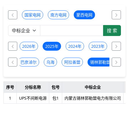
国家电网
南方电网
蒙西电网
全部
2026年
2025年
2024年
2023年
2022年
兰察布
巴彦淖尔
乌海
阿拉善盟
锡林郭勒盟
序号
分标名称
包号
中标企业
1
UPS不间断电源
包1
内蒙古锡林郭勒盟电力有限公司