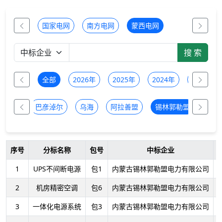
国家电网
南方电网
蒙西电网
全部
2026年
2025年
2024年
2023年
兰察布
巴彦淖尔
乌海
阿拉善盟
锡林郭勒盟
序号
分标名称
包号
中标企业
1
UPS不间断电源
包1
内蒙古锡林郭勒盟电力有限公司
2
机房精密空调
包6
内蒙古锡林郭勒盟电力有限公司
3
一体化电源系统
包3
内蒙古锡林郭勒盟电力有限公司