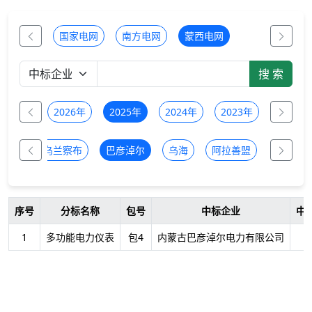
国家电网
南方电网
蒙西电网
全部
2026年
2025年
2024年
2023年
2022年
多斯
乌兰察布
巴彦淖尔
乌海
阿拉善盟
锡林郭
序号
分标名称
包号
中标企业
中
1
多功能电力仪表
包4
内蒙古巴彦淖尔电力有限公司