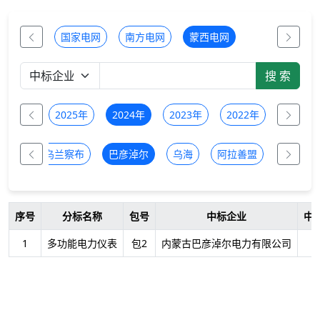
国家电网
南方电网
蒙西电网
2026年
2025年
2024年
2023年
2022年
2021年
多斯
乌兰察布
巴彦淖尔
乌海
阿拉善盟
锡林郭
序号
分标名称
包号
中标企业
中
1
多功能电力仪表
包2
内蒙古巴彦淖尔电力有限公司