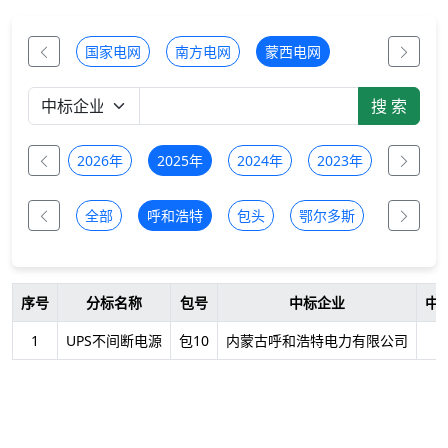
国家电网
南方电网
蒙西电网
全部
2026年
2025年
2024年
2023年
2022年
全部
呼和浩特
包头
鄂尔多斯
乌兰察布
序号
分标名称
包号
中标企业
中
1
UPS不间断电源
包10
内蒙古呼和浩特电力有限公司