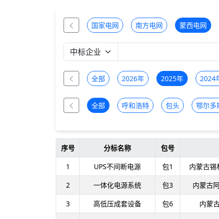
国家电网
南方电网
蒙西电网
全部
2026年
2025年
2024
全部
呼和浩特
包头
鄂尔多
序号
分标名称
包号
1
UPS不间断电源
包1
内蒙古锡
2
一体化电源系统
包3
内蒙古
3
高低压成套设备
包6
内蒙