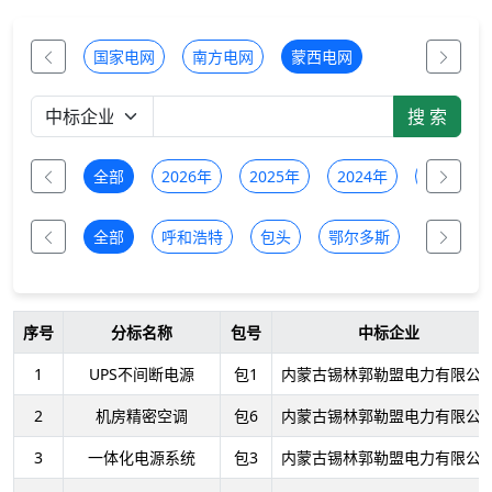
国家电网
南方电网
蒙西电网
全部
2026年
2025年
2024年
2023年
全部
呼和浩特
包头
鄂尔多斯
乌兰察布
序号
分标名称
包号
中标企业
1
UPS不间断电源
包1
内蒙古锡林郭勒盟电力有限公
2
机房精密空调
包6
内蒙古锡林郭勒盟电力有限公
3
一体化电源系统
包3
内蒙古锡林郭勒盟电力有限公