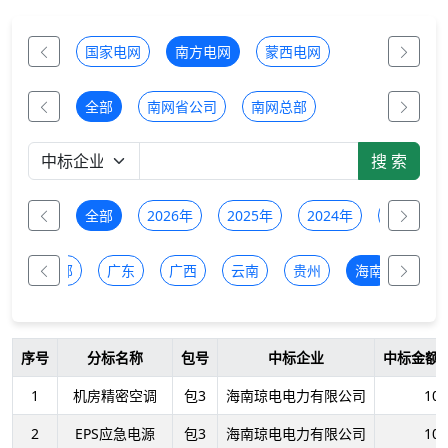
国家电网
南方电网
蒙西电网
全部
南网省公司
南网总部
全部
2026年
2025年
2024年
2023年
全部
广东
广西
云南
贵州
海南
序号
分标名称
包号
中标企业
中标金额
1
机房精密空调
包3
海南琼电电力有限公司
10
2
EPS应急电源
包3
海南琼电电力有限公司
10