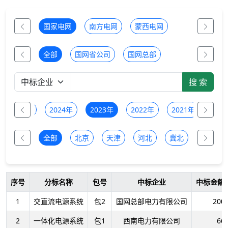
国家电网
南方电网
蒙西电网
全部
国网省公司
国网总部
2025年
2024年
2023年
2022年
2021年
全部
北京
天津
河北
冀北
山西
序号
分标名称
包号
中标企业
中标金额
1
交直流电源系统
包2
国网总部电力有限公司
200
2
一体化电源系统
包1
西南电力有限公司
66