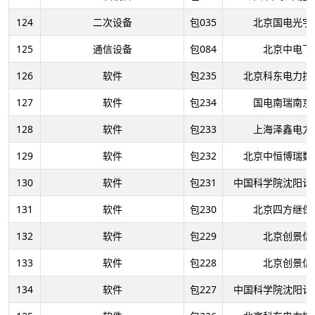
124
二次设备
包035
北京国电光宇
125
通信设备
包084
北京中电飞
126
软件
包235
北京科东电力控
127
软件
包234
国电南瑞南京
128
软件
包233
上海泽鑫电力
129
软件
包232
北京中恒博瑞数
130
软件
包231
中国科学院沈阳计
131
软件
包230
北京四方继保
132
软件
包229
北京创景信
133
软件
包228
北京创景信
134
软件
包227
中国科学院沈阳计