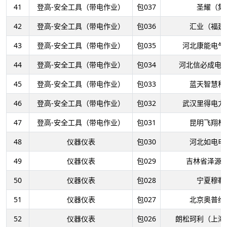
41
登高-安全工具（带电作业）
包037
圣耀（集
42
登高-安全工具（带电作业）
包036
汇业（福建
43
登高-安全工具（带电作业）
包035
河北康能电气
44
登高-安全工具（带电作业）
包034
河北信必成电
45
登高-安全工具（带电作业）
包033
蓝天智慧科
46
登高-安全工具（带电作业）
包032
武汉里得电力
47
登高-安全工具（带电作业）
包031
昆明飞翔材
48
仪器仪表
包030
河北如电电
49
仪器仪表
包029
吉林省泽源
50
仪器仪表
包028
宁夏穆勒
51
仪器仪表
包027
北京奥普维
52
仪器仪表
包026
朗松珂利（上海