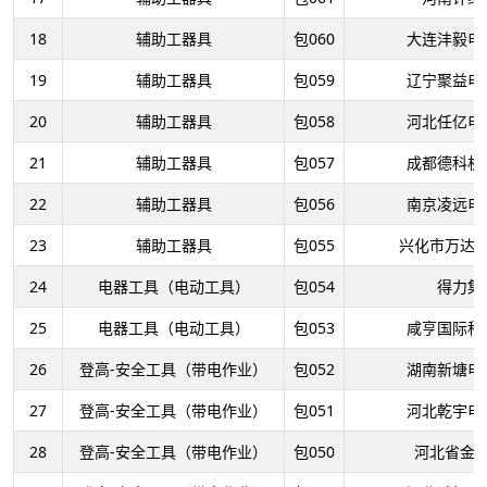
18
辅助工器具
包060
大连沣毅电
19
辅助工器具
包059
辽宁聚益电
20
辅助工器具
包058
河北任亿电
21
辅助工器具
包057
成都德科机
22
辅助工器具
包056
南京凌远电
23
辅助工器具
包055
兴化市万达
24
电器工具（电动工具）
包054
得力集
25
电器工具（电动工具）
包053
咸亨国际科
26
登高-安全工具（带电作业）
包052
湖南新塘电
27
登高-安全工具（带电作业）
包051
河北乾宇电
28
登高-安全工具（带电作业）
包050
河北省金