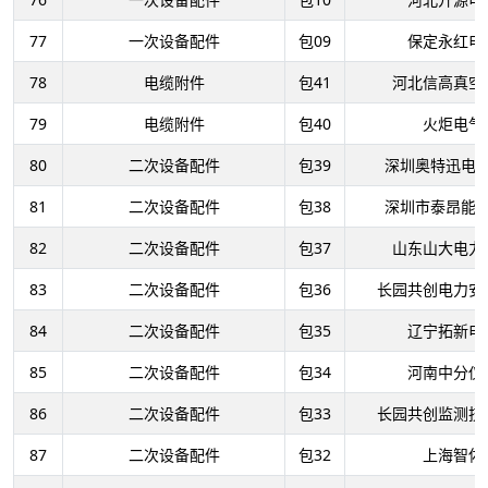
77
一次设备配件
包09
保定永红电
78
电缆附件
包41
河北信高真空
79
电缆附件
包40
火炬电气
80
二次设备配件
包39
深圳奥特迅电
81
二次设备配件
包38
深圳市泰昂能
82
二次设备配件
包37
山东山大电力
83
二次设备配件
包36
长园共创电力安
84
二次设备配件
包35
辽宁拓新电
85
二次设备配件
包34
河南中分仪
86
二次设备配件
包33
长园共创监测技
87
二次设备配件
包32
上海智佑