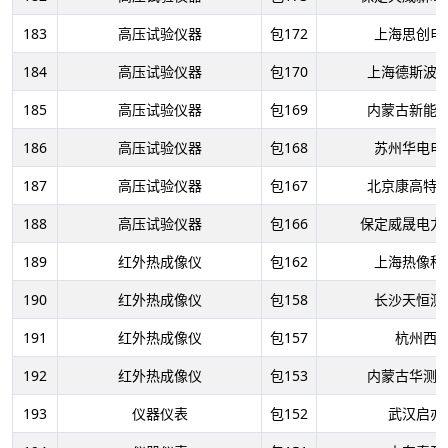
183
高压试验仪器
包172
上海思创电
184
高压试验仪器
包170
上海德斯波
185
高压试验仪器
包169
内蒙古新能
186
高压试验仪器
包168
苏州华电电
187
高压试验仪器
包167
北京康高特
188
高压试验仪器
包166
保定威晟电力
189
红外热成像仪
包162
上海热像科
190
红外热成像仪
包158
长沙天恒测
191
红外热成像仪
包157
杭州西
192
红外热成像仪
包153
内蒙古华测
193
仪器仪表
包152
武汉启亦