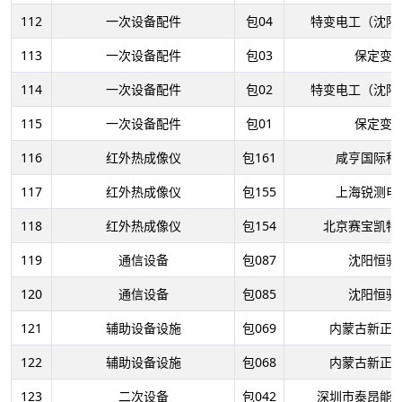
112
一次设备配件
包04
特变电工（沈阳
113
一次设备配件
包03
保定变
114
一次设备配件
包02
特变电工（沈阳
115
一次设备配件
包01
保定变
116
红外热成像仪
包161
咸亨国际科
117
红外热成像仪
包155
上海锐测电
118
红外热成像仪
包154
北京赛宝凯特
119
通信设备
包087
沈阳恒驿
120
通信设备
包085
沈阳恒驿
121
辅助设备设施
包069
内蒙古新正
122
辅助设备设施
包068
内蒙古新正
123
二次设备
包042
深圳市泰昂能