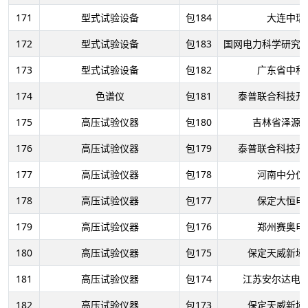
171
型式试验设备
包184
大连中瑞
172
型式试验设备
包183
国网电力科学研究
173
型式试验设备
包182
广东省中科
174
色谱仪
包181
泰普联合科技开
175
高压试验仪器
包180
吉林省泽源
176
高压试验仪器
包179
泰普联合科技开
177
高压试验仪器
包178
河南中分仪
178
高压试验仪器
包177
保定大恒电
179
高压试验仪器
包176
郑州赛奥电
180
高压试验仪器
包175
保定天威新域
181
高压试验仪器
包174
江苏安尔达电
182
高压试验仪器
包173
保定天威新域