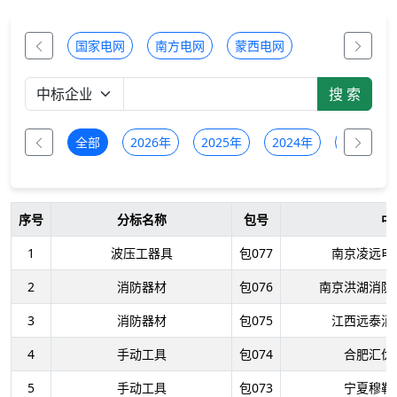
国家电网
南方电网
蒙西电网
全部
2026年
2025年
2024年
2023年
序号
分标名称
包号
中
1
波压工器具
包077
南京凌远电
2
消防器材
包076
南京洪湖消防
3
消防器材
包075
江西远泰消
4
手动工具
包074
合肥汇优
5
手动工具
包073
宁夏穆勒