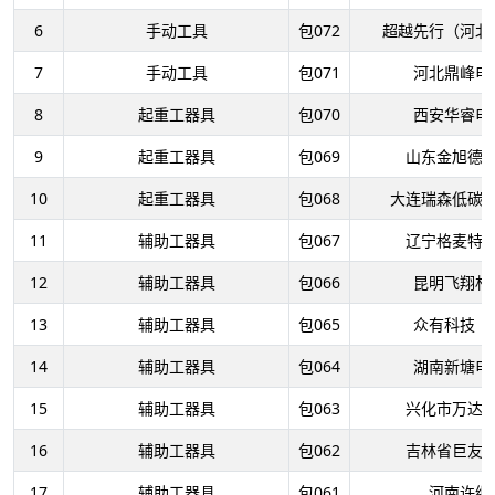
6
手动工具
包072
超越先行（河北
7
手动工具
包071
河北鼎峰电
8
起重工器具
包070
西安华睿电
9
起重工器具
包069
山东金旭德
10
起重工器具
包068
大连瑞森低碳
11
辅助工器具
包067
辽宁格麦特
12
辅助工器具
包066
昆明飞翔材
13
辅助工器具
包065
众有科技（
14
辅助工器具
包064
湖南新塘电
15
辅助工器具
包063
兴化市万达
16
辅助工器具
包062
吉林省巨友
17
辅助工器具
包061
河南许继