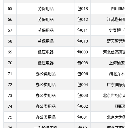
65
劳保用品
包013
四川逸维
66
劳保用品
包012
江苏懋轩服
67
劳保用品
包011
史泰博（
68
劳保用品
包010
蓝天智慧科
69
低压电器
包009
河北信高真空
70
低压电器
包008
上海迪安
71
办公类用品
包006
湖北乔木
72
办公类用品
包004
广东国景家
73
办公类用品
包003
北京世纪京洲
74
办公类用品
包002
辉冠家
75
办公类用品
包001
北京大为家
76
一次设备配件
包10
河北开源电