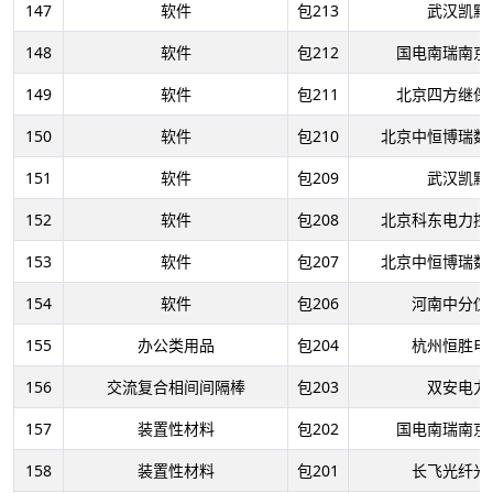
147
软件
包213
武汉凯默
148
软件
包212
国电南瑞南京
149
软件
包211
北京四方继保
150
软件
包210
北京中恒博瑞数
151
软件
包209
武汉凯默
152
软件
包208
北京科东电力控
153
软件
包207
北京中恒博瑞数
154
软件
包206
河南中分仪
155
办公类用品
包204
杭州恒胜电
156
交流复合相间间隔棒
包203
双安电力
157
装置性材料
包202
国电南瑞南京
158
装置性材料
包201
长飞光纤光