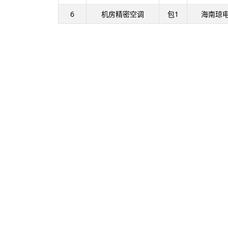
6
机房精密空调
包1
海南琼