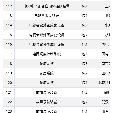
112
电力电子配变自动化控制装置
包1
上海
113
电能量采集终端
包1
浙江
114
电视会议外围成套设备
包3
北京
115
电视会议外围成套设备
包2
杭州
116
电视会议外围成套设备
包1
国电南
117
电网调度控制系统
包1
国电南
118
调度系统
包3
南京南
119
调度系统
包2
国电南
120
调度系统
包1
北京科东
121
故障录波装置
包3
深圳
122
故障录波装置
包2
武汉中
123
故障录波装置
包1
山东山