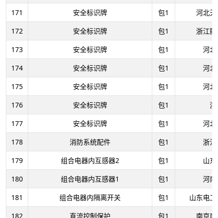
171
安全标识牌
包1
河北天
172
安全标识牌
包1
浙江郦
173
安全标识牌
包1
河北
174
安全标识牌
包1
河北
175
安全标识牌
包1
河北
176
安全标识牌
包1
浙
177
安全标识牌
包1
河北
178
消防系统配件
包1
浙江
179
组合电器内互感器2
包1
山东
180
组合电器内互感器1
包1
河南
181
组合电器内隔离开关
包1
山东电工
182
直流控制保护
包1
南京南