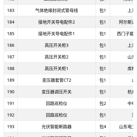
183
气体绝缘封闭式管母线
包1
上海
184
接地开关导电配件2
包1
阿尔斯通
185
接地开关导电配件1
包1
西门子能
186
高压开关柜3
包1
上海
187
高压开关柜2
包1
山东
188
高压开关柜1
包1
库柏
189
变压器套管CT2
包1
山
190
变压器调压开关
包1
杭州
191
回路巡检仪
包2
中电
192
回路巡检仪
包1
河
193
光伏智能断路器
包4
山东电工