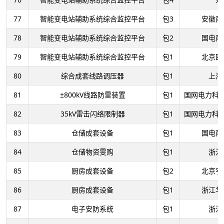
77
智能变电站辅助系统综合监控平台
包3
安徽南
78
智能变电站辅助系统综合监控平台
包2
国电南
79
智能变电站辅助系统综合监控平台
包1
北京四
80
综合成套线路调压器
包1
上海
81
±800kV线路防雷装置
包1
国网电力科
82
35kV雷击闪络限制器
包1
国网电力科
83
仓储成套设备
包1
国电南
84
仓储物资雯购
包1
浙江
85
厨房成套设备
包2
北京宇
86
厨房成套设备
包1
浙江华
87
电子安防系统
包1
浙江