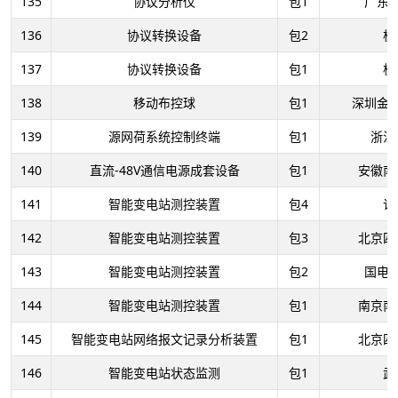
135
协议分析仪
包1
广东
136
协议转换设备
包2
杭
137
协议转换设备
包1
杭
138
移动布控球
包1
深圳金
139
源网荷系统控制终端
包1
浙江
140
直流-48V通信电源成套设备
包1
安徽南
141
智能变电站测控装置
包4
许
142
智能变电站测控装置
包3
北京四
143
智能变电站测控装置
包2
国电
144
智能变电站测控装置
包1
南京南
145
智能变电站网络报文记录分析装置
包1
北京四
146
智能变电站状态监测
包1
武