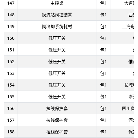
147
主控桌
包1
大道网
148
换流站阀控装置
包1
西安
149
阀冷却系统耗材
包1
上海电
150
低压开关
包1
腾
151
低压开关
包1
亚
152
低压开关
包1
惟远
153
低压开关
包1
新
154
低压开关
包1
长城电
155
低压开关
包1
浙江
156
拉线保护套
包1
四川省
157
拉线保护套
包1
河北
158
拉线保护套
包1
保定