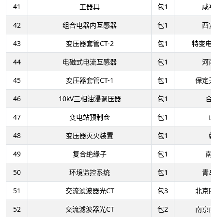
41
工器具
包1
咸亨
42
组合电器内互感器
包1
西安
43
变压器套管CT-2
包1
特变电
44
电磁式电流互感器
包1
河南
45
变压器套管CT-1
包1
保定天
46
10kV三相油浸调压器
包1
合
47
变电站预制仓
包1
山
48
变压器灭火装置
包1
磐
49
复合绝缘子
包1
南
50
环境监控系统
包1
青岛
51
交流滤波器光CT
包3
北京四
52
交流滤波器光CT
包2
南京南