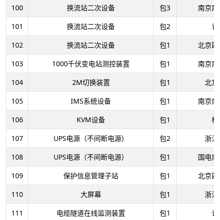
100
换流站二次设备
包3
南京南
101
换流站二次设备
包2
许
102
换流站二次设备
包1
北京四
103
1000千伏变电站测控装置
包1
南京南
104
2M切换装置
包1
北京
105
IMS系统设备
包1
南京南
106
KVM设备
包1
杭
107
UPS电源（不间断电源）
包2
浙江
108
UPS电源（不间断电源）
包1
国电南
109
保护信息管理子站
包1
北京四
110
大屏幕
包1
浙江
111
电缆隧道在线监测装置
包1
许