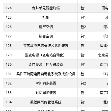
124
合并单元智能终端
包1
国电
125
机柜
包1
苏
126
精密空调
包2
河北
127
精密空调
包1
杭州
128
零序故障电流录波及诊断装置
包1
福建引
129
逆变电源（变电站自动化）
包1
北京易
130
柔性交流可控互联装置
包1
南京南
131
柔性直流配电网自动化系统及成套设备
包1
江苏
132
时间同步装置
包2
许
133
时间同步装置
包1
南京南
134
数据网网络管理系统
包1
北京