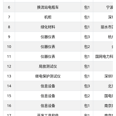
6
换流站电瓶车
包1
宁波
7
机柜
包1
深圳
8
绿化材料
包1
丽水市莲
9
仪器仪表
包3
杭州
10
仪器仪表
包2
金
11
仪器仪表
包1
国网电力科
12
局放测试仪
包1
13
继电保护测试仪
包1
深圳市
14
信息设备
包3
北京
15
信息设备
包2
国电南
16
信息设备
包1
南京南
17
开发工具软件
包1
南京南