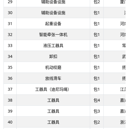
29
辅助设备设施
包2
厦门
30
辅助设备设施
包1
浙
31
起重设备
包1
河南
32
智能牵张一体机
包1
河南
33
液压工器具
包1
常
34
卸扣
包1
武
35
机动绞磨
包1
扬
36
放线滑车
包1
扬
37
工器具（迪尼玛绳）
包1
江苏
38
工器具
包4
嘉兴
39
工器具
包3
嘉兴
40
工器具
包2
浙江