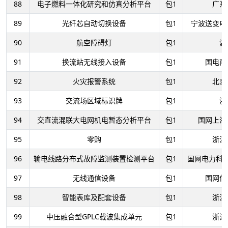
88
电子燃料一体化研究和仿真分析平台
包1
广东
89
光纤芯自动切换设备
包1
宁波送变电
90
航空障碍灯
包1
湖
91
换流站无线接入设备
包1
国电南
92
火灾报警系统
包1
北京
93
交流场区域标识牌
包1
浙
94
交直流混联大电网机电暂态分析平台
包1
国网上海
95
零购
包1
浙江
96
输电线路分布式故障监测装置检测平台
包1
国网电力科
97
无线通信设备
包1
国网信
98
智能表库及配套设备
包1
浙江
99
中压融合型GPLC载波集成单元
包1
浙江