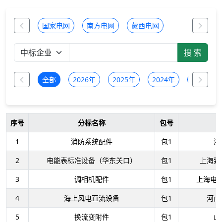
国家电网
南方电网
蒙西电网
全部
2026年
2025年
2024年
2023年
序号
分标名称
包号
1
消防系统配件
包1
浙
2
电能表标准设备（华东关口）
包1
上海致
3
调相机配件
包1
上海电
4
海上风电直流设备
包1
河南
5
换流变附件
包1
山