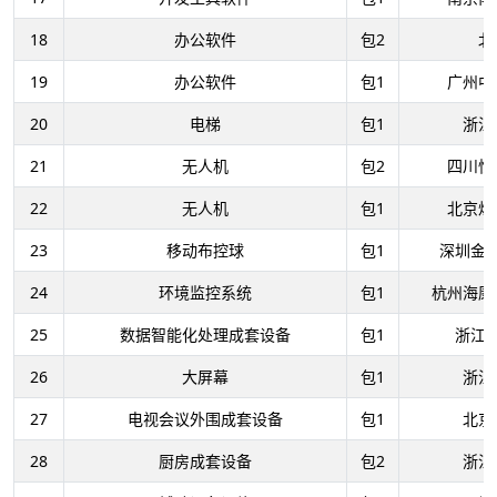
18
办公软件
包2
北
19
办公软件
包1
广州中
20
电梯
包1
浙江
21
无人机
包2
四川恒
22
无人机
包1
北京煜
23
移动布控球
包1
深圳金
24
环境监控系统
包1
杭州海康
25
数据智能化处理成套设备
包1
浙江
26
大屏幕
包1
浙江
27
电视会议外围成套设备
包1
北京
28
厨房成套设备
包2
浙江