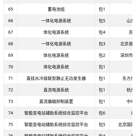
65
蓄电池组
包1
66
一体化电源系统
包5
山东
67
体化电源系统
包4
苏
68
一体化电源系统
包3
北京易
69
体化电源系统
包2
深圳市
70
体化电源系统
包1
71
直挂水冷级联型静止无功发生器
包1
东方博
72
直流电源系统
包1
杭州
73
直流偏磁抑制装置
包1
中电
74
智能变电站辅助系统综合监控平台
包6
许
75
智能变电站辅助系统综合监控平台
包5
北京国网
76
智能变电站辅助系统综合监控平台
包4
东