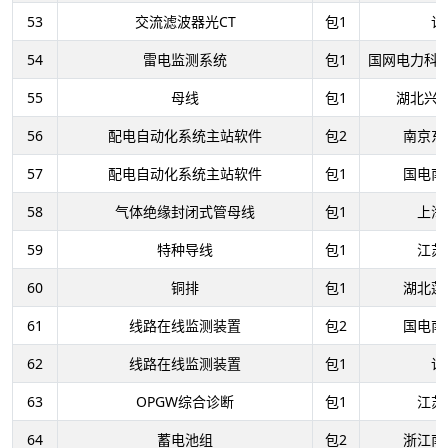
53
交流滤波器光CT
包1
许
54
雷电监测系统
包1
国网电力科
55
母线
包1
湖北兴
56
配电自动化系统主站软件
包2
南京东
57
配电自动化系统主站软件
包1
国电南
58
气体绝缘封闭式管母线
包1
上海
59
特种导线
包1
江苏
60
铜排
包1
湖北莲
61
线路在线监测装置
包2
国电南
62
线路在线监测装置
包1
许
63
OPGW综合诊断
包1
江苏
64
蓄电池组
包2
浙江南